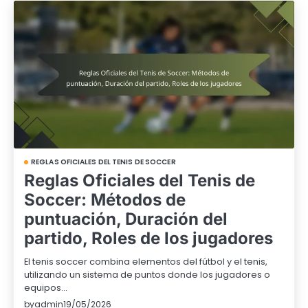
REGLAS OFICIALES DEL TENIS DE SOCCER
Reglas Oficiales del Tenis de
Soccer: Métodos de
puntuación, Duración del
partido, Roles de los jugadores
El tenis soccer combina elementos del fútbol y el tenis,
utilizando un sistema de puntos donde los jugadores o
equipos…
by
admin
19/05/2026