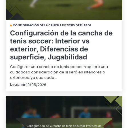
CONFIGURACIÓN DE LA CANCHA DE TENIS DE FÚTBOL
Configuración de la cancha de
tenis soccer: Interior vs
exterior, Diferencias de
superficie, Jugabilidad
Configurar una cancha de tenis soccer requiere una
cuidadosa consideración de si será en interiores o
exteriores, ya que cada…
by
admin
19/05/2026