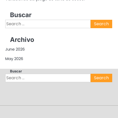
Buscar
Search
for:
Archivo
June 2026
May 2026
Buscar
Search
for:
About
Contact
Cookie
Privacy
Sitemap
Terms