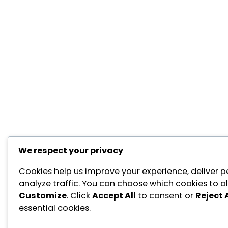
We respect your privacy
Cookies help us improve your experience, deliver p
analyze traffic. You can choose which cookies to al
Customize
. Click
Accept All
to consent or
Reject A
essential cookies.