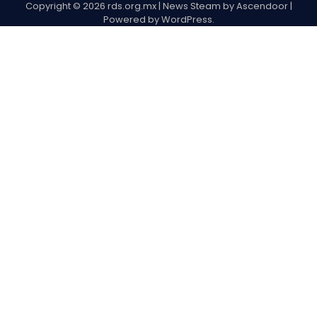
Us
Us
Policy
Policy
and
Copyright © 2026
rds.org.mx
| News Steam by
Ascendoor
|
Conditions
Powered by
WordPress
.