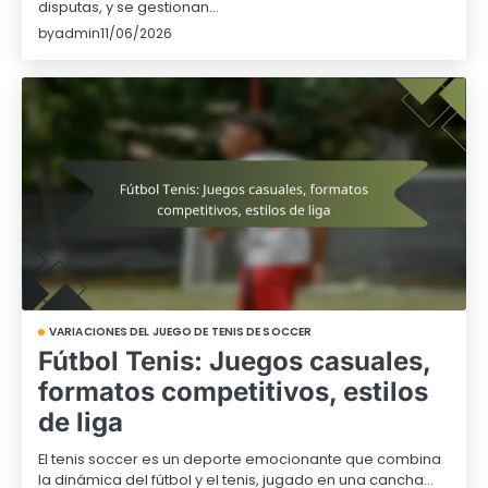
disputas, y se gestionan…
by
admin
11/06/2026
VARIACIONES DEL JUEGO DE TENIS DE SOCCER
Fútbol Tenis: Juegos casuales,
formatos competitivos, estilos
de liga
El tenis soccer es un deporte emocionante que combina
la dinámica del fútbol y el tenis, jugado en una cancha…