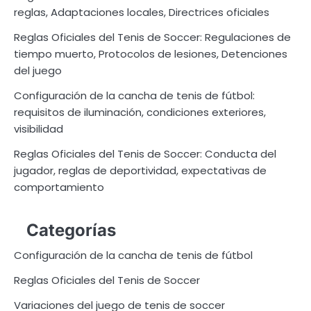
reglas, Adaptaciones locales, Directrices oficiales
Reglas Oficiales del Tenis de Soccer: Regulaciones de
tiempo muerto, Protocolos de lesiones, Detenciones
del juego
Configuración de la cancha de tenis de fútbol:
requisitos de iluminación, condiciones exteriores,
visibilidad
Reglas Oficiales del Tenis de Soccer: Conducta del
jugador, reglas de deportividad, expectativas de
comportamiento
Categorías
Configuración de la cancha de tenis de fútbol
Reglas Oficiales del Tenis de Soccer
Variaciones del juego de tenis de soccer