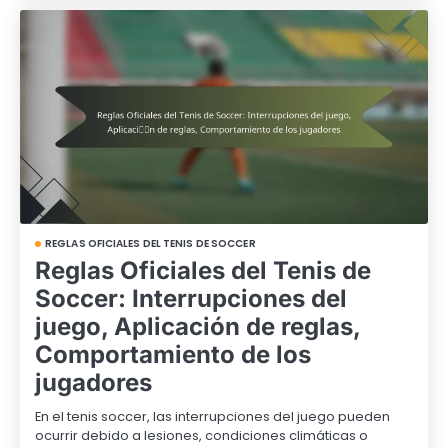
REGLAS OFICIALES DEL TENIS DE SOCCER
Reglas Oficiales del Tenis de
Soccer: Interrupciones del
juego, Aplicación de reglas,
Comportamiento de los
jugadores
En el tenis soccer, las interrupciones del juego pueden
ocurrir debido a lesiones, condiciones climáticas o