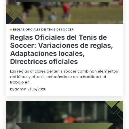
REGLAS OFICIALES DEL TENIS DE SOCCER
Reglas Oficiales del Tenis de
Soccer: Variaciones de reglas,
Adaptaciones locales,
Directrices oficiales
Las reglas oficiales del tenis soccer combinan elementos
del fútbol y el tenis, enfocándose en la habilidad, el
trabajo en…
by
admin
12/06/2026