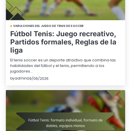
VARIACIONES DEL JUEGO DE TENIS DE SOCCER
Fútbol Tenis: Juego recreativo,
Partidos formales, Reglas de la
liga
El tenis soccer es un deporte atractivo que combina las
habilidades del fútbol y el tenis, permitiendo a los
jugadores…
by
admin
09/06/2026