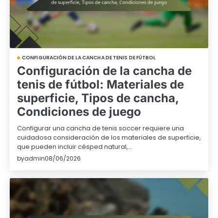
CONFIGURACIÓN DE LA CANCHA DE TENIS DE FÚTBOL
Configuración de la cancha de
tenis de fútbol: Materiales de
superficie, Tipos de cancha,
Condiciones de juego
Configurar una cancha de tenis soccer requiere una
cuidadosa consideración de los materiales de superficie,
que pueden incluir césped natural,…
by
admin
08/06/2026