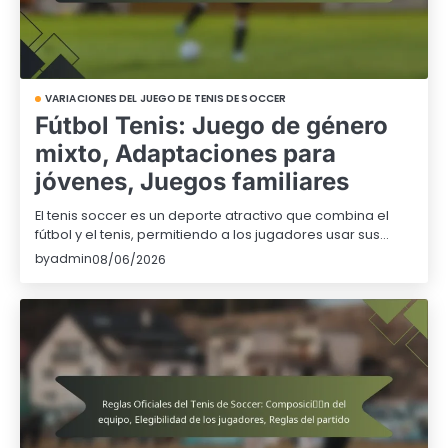
VARIACIONES DEL JUEGO DE TENIS DE SOCCER
Fútbol Tenis: Juego de género
mixto, Adaptaciones para
jóvenes, Juegos familiares
El tenis soccer es un deporte atractivo que combina el
fútbol y el tenis, permitiendo a los jugadores usar sus…
by
admin
08/06/2026