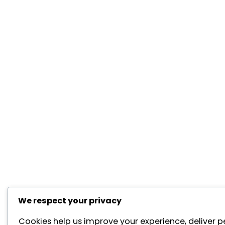
We respect your privacy
Cookies help us improve your experience, deliver p