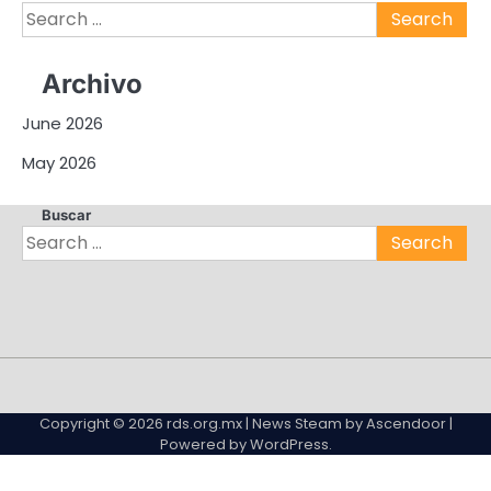
Search
for:
Archivo
June 2026
May 2026
Buscar
Search
for:
About
Contact
Cookie
Privacy
Sitemap
Terms
Us
Us
Policy
Policy
and
Copyright © 2026
rds.org.mx
| News Steam by
Ascendoor
|
Conditions
Powered by
WordPress
.