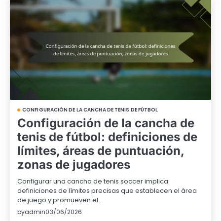
CONFIGURACIÓN DE LA CANCHA DE TENIS DE FÚTBOL
Configuración de la cancha de
tenis de fútbol: definiciones de
límites, áreas de puntuación,
zonas de jugadores
Configurar una cancha de tenis soccer implica
definiciones de límites precisas que establecen el área
de juego y promueven el…
by
admin
03/06/2026