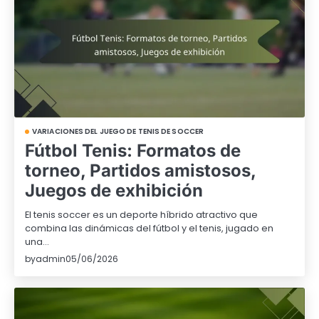
VARIACIONES DEL JUEGO DE TENIS DE SOCCER
Fútbol Tenis: Formatos de
torneo, Partidos amistosos,
Juegos de exhibición
El tenis soccer es un deporte híbrido atractivo que
combina las dinámicas del fútbol y el tenis, jugado en
una…
by
admin
05/06/2026